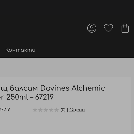
Контакти
 балсам Davines Alchemic
r 250ml – 67219
67219
(0) |
Оцени
.