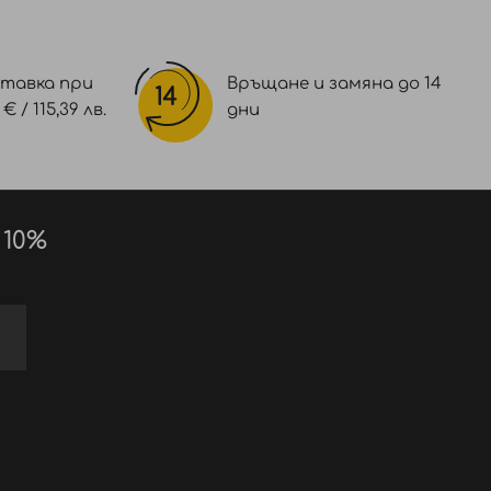
тавка при
Връщане и замяна до 14
 / 115,39 лв.
дни
 10%