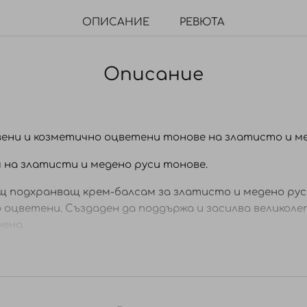
ОПИСАНИЕ
РЕВЮТА
Описание
вени и козметично оцветени тонове на златисто и ме
на златисти и медено руси тонове.
ащ подхранващ крем-балсам за златисто и медено руса
 оцветени. Създаден да поддържа и засилва великоле
ена.
ейства на свободните радикали.