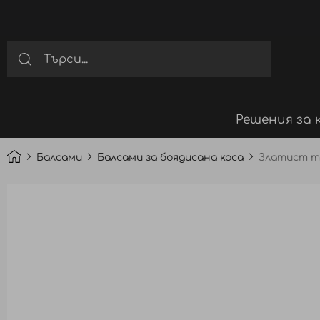
Решения за 
Балсами
Балсами за боядисана коса
Златист то
Преминете
към
края
на
галерията
на
изображенията