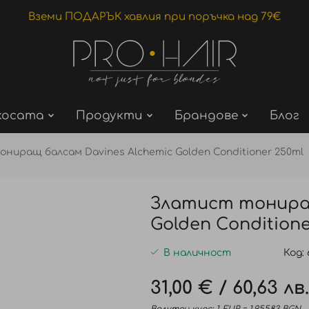
Вземи ПОДАРЪК хавлия при поръчка над 79€
косата
Продукти
Брандове
Блог
ниращ балсам Davines Alchemic Golden Conditioner 250ml
Златист тониращ
Golden Conditione
В наличност
Код
31,00 €
/
60,63 лв