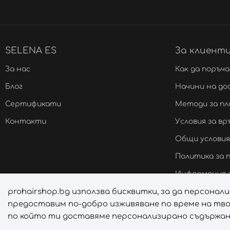
SELENA ES
За клиент
За нас
Как да поръч
Блог
Начини на до
Сертификати
Методи за п
Контакти
Условия за в
Общи условия
Политика за
Информация з
prohairshop.bg използва бисквитки, за да персона
Онлайн решав
предоставим по-добро изживяване по време на тво
Управление н
по който ти доставяме персонализирано съдържани