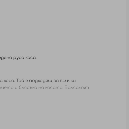
дено руса коса.
 коса. Той е подходящ за всички
пието и блясъка на косата. Балсамът