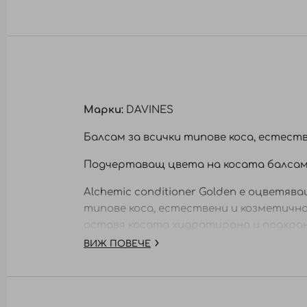
към
началото
на
галерия
със
снимки
Марки:
DAVINES
Балсам за всички типове коса, естест
Подчертаващ цвета на косата балсам 
Alchemic conditioner Golden е оцветяв
типове коса, естествени и козметично
оставя косата хидратирана и подхран
ВИЖ ПОВЕЧЕ
Активни съставки:
- витамин Е: антиоксидант. Противод