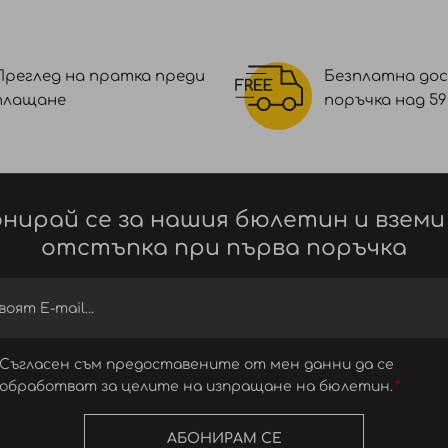
Преглед на пратка преди
Безплатна дос
плащане
поръчка над 59 €
нирай се за нашия бюлетин и вземи
отстъпка при първа поръчка
Съгласен съм предоставените от мен данни да се
обработват за целите на изпращане на бюлетин.
АБОНИРАМ СЕ