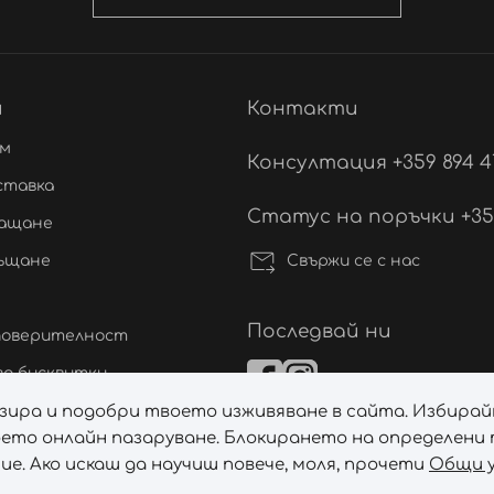
и
Контакти
ам
Консултация +359 894 4
ставка
Статус на поръчки +359 
лащане
Свържи се с нас
ръщане
Последвай ни
 поверителност
а бисквитки
лизира и подобри твоето изживяване в сайта. Избирай
ане на спорове
ето онлайн пазаруване. Блокирането на определени т
а бисквитките
е. Ако искаш да научиш повече, моля, прочети
Общи у